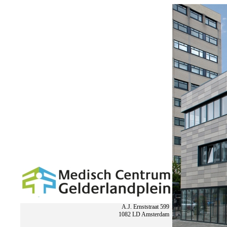
A.J. Ernststraat 599
.
1082 LD Amsterdam
.