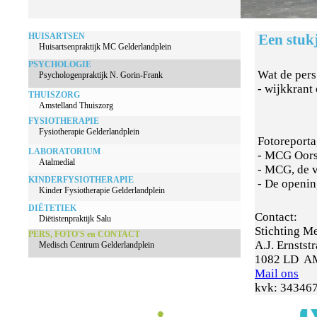
HUISARTSEN
Een stukj
Huisartsenpraktijk MC Gelderlandplein
PSYCHOLOGIE
Wat de pers
Psychologenpraktijk N. Gorin-Frank
-
wijkkrant
THUISZORG
Amstelland Thuiszorg
FYSIOTHERAPIE
Fysiotherapie Gelderlandplein
Fotoreporta
LABORATORIUM
-
MCG Oors
Atalmedial
-
MCG, de v
KINDERFYSIOTHERAPIE
-
De openin
Kinder Fysiotherapie Gelderlandplein
DIËTETIEK
Contact:
Diëtistenpraktijk Salu
Stichting M
PERS, FOTO
'S en CONTACT
A.J. Ernstst
Medisch Centrum Gelderlandplein
1082 LD 
Mail ons
kvk: 34346